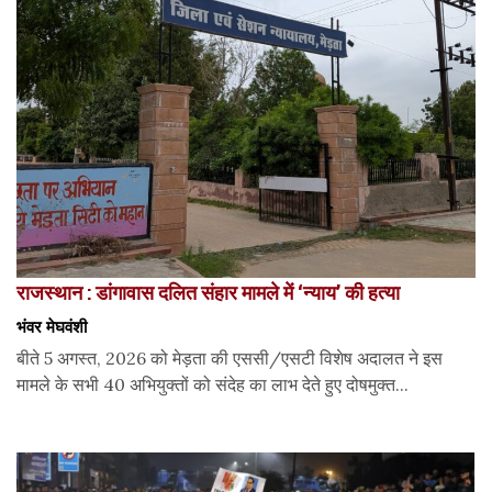
राजस्थान : डांगावास दलित संहार मामले में ‘न्याय’ की हत्या
भंवर मेघवंशी
बीते 5 अगस्त, 2026 को मेड़ता की एससी/एसटी विशेष अदालत ने इस
मामले के सभी 40 अभियुक्तों को संदेह का लाभ देते हुए दोषमुक्त...