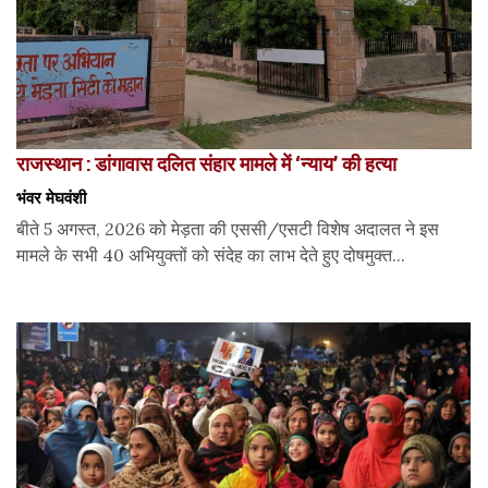
राजस्थान : डांगावास दलित संहार मामले में ‘न्याय’ की हत्या
भंवर मेघवंशी
बीते 5 अगस्त, 2026 को मेड़ता की एससी/एसटी विशेष अदालत ने इस
मामले के सभी 40 अभियुक्तों को संदेह का लाभ देते हुए दोषमुक्त...