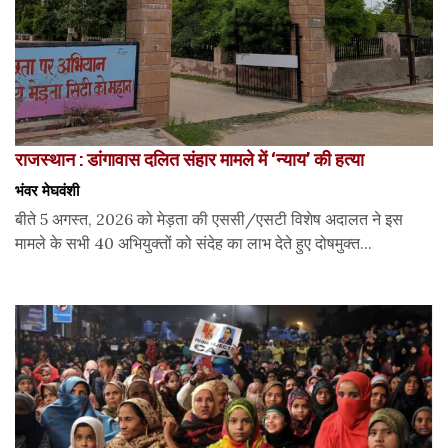
राजस्थान : डांगावास दलित संहार मामले में ‘न्याय’ की हत्या
भंवर मेघवंशी
बीते 5 अगस्त, 2026 को मेड़ता की एससी/एसटी विशेष अदालत ने इस
मामले के सभी 40 अभियुक्तों को संदेह का लाभ देते हुए दोषमुक्त...