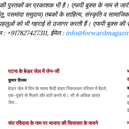
दों की पुस्‍तकों का प्रकाशक भी है। एफपी बुक्‍स के नाम से जार
ु, पसमांदा समुदाय) तबकों के साहित्‍य, संस्‍क‍ृति व सामाज
 पहलुओं को भी गहराई से उजागर करती हैं। एफपी बुक्‍स की 
बाइल : +917827427311, ईमेल :
info@forwardmagazin
पटना के बेऊर जेल में जेन-जी
भ
कुमार दिव्यम
क
बेऊर जेल में दिन के समय कैदी बाहर निकलकर परिसर में बैठते,
एक-दूसरे से मिलते और बातें करते थे। सौ से अधिक छात्र
स
जेल...
प
ढ
संत रविदास के नाम पर भाजपा की सियासत के मायने
न