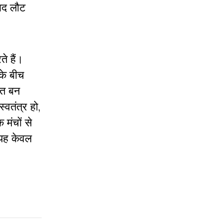
वाद लौट
े हैं।
 के बीच
़त बन
्वतंत्र हो,
 मंचों से
 यह केवल