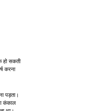
िक हो सकती
र्ष करना
ना पड़ता।
का कंकाल
कता था।