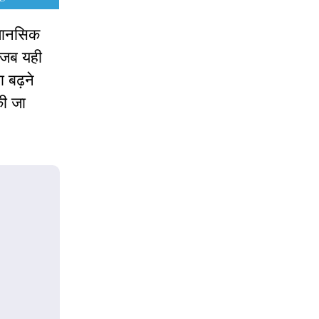
 मानसिक
 जब यही
 बढ़ने
की जा