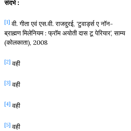
संदर्भ
:
[1]
वी. गीता एवं एस.वी. राजदुरई, ‘टुवार्ड्स ए नॉन-
ब्राह्मण मिलेनियम : फ्रॉम अयोती दास टू पेरियार’, साम्य
(कोलकाता), 2008
[2]
वही
[3]
वही
[4]
वही
[5]
वही