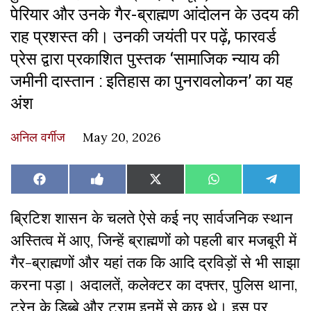
पेरियार और उनके गैर-ब्राह्मण आंदोलन के उदय की
राह प्रशस्त की। उनकी जयंती पर पढ़ें, फारवर्ड
प्रेस द्वारा प्रकाशित पुस्तक ‘सामाजिक न्याय की
जमीनी दास्तान : इतिहास का पुनरावलोकन’ का यह
अंश
अनिल वर्गीज
May 20, 2026
Share
Share
Share
Share
Share
Facebook
Like
X
WhatsApp
Teleg
on
on
on
on
on
on
(Twitter)
Facebook
ब्रिटिश शासन के चलते ऐसे कई नए सार्वजनिक स्थान
अस्तित्व में आए, जिन्हें ब्राह्मणों को पहली बार मजबूरी में
गैर-ब्राह्मणों और यहां तक कि आदि द्रविड़ों से भी साझा
करना पड़ा। अदालतें, कलेक्टर का दफ्तर, पुलिस थाना,
ट्रेन के डिब्बे और ट्राम इनमें से कुछ थे। इस पर