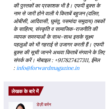
की पुस्‍तकों का प्रकाशक भी है। एफपी बुक्‍स के
नाम से जारी होने वाली ये किताबें बहुजन (दलित,
ओबीसी, आदिवासी, घुमंतु, पसमांदा समुदाय) तबकों
के साहित्‍य, संस्‍क‍ृति व सामाजिक-राजनीति की
व्‍यापक समस्‍याओं के साथ-साथ इसके सूक्ष्म
पहलुओं को भी गहराई से उजागर करती हैं। एफपी
बुक्‍स की सूची जानने अथवा किताबें मंगवाने के लिए
संपर्क करें। मोबाइल : +917827427311, ईमेल
:
info@forwardmagazine.in
लेखक के बारे में
डेज़ी बर्मन