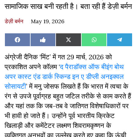
सामाजिक साख बनी रहती है। बता रही हैं डेज़ी बर्मन
डेज़ी बर्मन
May 19, 2026
Share
Share
Share
Share
Share
Facebook
Like
X
WhatsApp
Teleg
on
on
on
on
on
on
(Twitter)
Facebook
अंग्रेजी दैनिक ‘मिंट’ में गत 29 मार्च, 2026 को
प्रकाशित अपने कॉलम ‘
द पैराडॉक्स ऑफ बीइंग बोथ
अपर कास्ट एंड डार्क स्किन्ड इन ए डीप्ली अनइक्वल
सोसायटी
’ में मनु जोसफ लिखते हैं कि भारत में त्वचा के
रंग से उपजे पूर्वाग्रह बहुत जटिल तरीके से काम करते हैं
और यहां तक कि जब-तब वे जातिगत विशेषाधिकारों पर
भी हावी हो जाते हैं। उन्होंने पूर्व भारतीय क्रिकेट
खिलाड़ी और कमेंटेटर लक्ष्मण शिवरामकृष्णन के
व्यक्तिगत अनुभवों का उल्लेख करते हुए कहा कि ऊंची