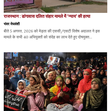
राजस्थान : डांगावास दलित संहार मामले में ‘न्याय’ की हत्या
भंवर मेघवंशी
बीते 5 अगस्त, 2026 को मेड़ता की एससी/एसटी विशेष अदालत ने इस
मामले के सभी 40 अभियुक्तों को संदेह का लाभ देते हुए दोषमुक्त...