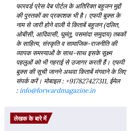
फारवर्ड प्रेस वेब पोर्टल के अतिरिक्‍त बहुजन मुद्दों
की पुस्‍तकों का प्रकाशक भी है। एफपी बुक्‍स के
नाम से जारी होने वाली ये किताबें बहुजन (दलित,
ओबीसी, आदिवासी, घुमंतु, पसमांदा समुदाय) तबकों
के साहित्‍य, संस्‍क‍ृति व सामाजिक-राजनीति की
व्‍यापक समस्‍याओं के साथ-साथ इसके सूक्ष्म
पहलुओं को भी गहराई से उजागर करती हैं। एफपी
बुक्‍स की सूची जानने अथवा किताबें मंगवाने के लिए
संपर्क करें। मोबाइल : +917827427311, ईमेल
:
info@forwardmagazine.in
लेखक के बारे में