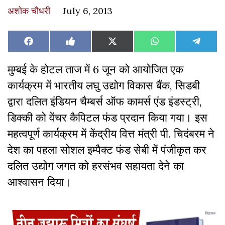
अशोक चौधरी
July 6, 2013
Share
Share
Share
Share
Share
Facebook
Like
X
WhatsApp
Teleg
on
on
on
on
on
on
(Twitter)
Facebook
मुम्बई के होटल ताज में 6 जून को आयोजित एक
कार्यक्रम में भारतीय लघु उद्योग विकास बैंक, सिडबी
द्वारा दलित इंडियन चैम्बर्स ऑफ कामर्स एंड इंडस्ट्री,
डिक्की को वेंचर कैपिटल फंड प्रदान किया गया। इस
महत्वपूर्ण कार्यक्रम में केंद्रीय वित्त मंत्री पी. चिदंबरम ने
देश का पहला सोशल इम्पैक्ट फंड सेबी में पंजीकृत कर
दलित उद्योग जगत को हरसंभव सहायता देने का
आश्वासन दिया।