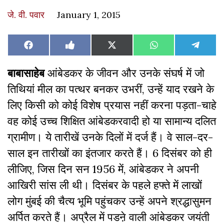
जे. वी. पवार
January 1, 2015
Share
Share
Share
Share
Share
Facebook
Like
X
WhatsApp
Teleg
on
on
on
on
on
on
(Twitter)
Facebook
बाबासाहेब
आंबेडकर के जीवन और उनके संघर्ष में जो
तिथियां मील का पत्थर बनकर उभरीं, उन्हें याद रखने के
लिए किसी को कोई विशेष प्रयास नहीं करना पड़ता-चाहे
वह कोई उच्च शिक्षित आंबेडकरवादी हो या सामान्य दलित
ग्रामीण। ये तारीखें उनके दिलों में दर्ज हैं। वे साल-दर-
साल इन तारीखों का इंतजार करते हैं। 6 दिसंबर को ही
लीजिए, जिस दिन सन 1956 में, आंबेडकर ने अपनी
आखिरी सांस ली थी। दिसंबर के पहले हफ्ते में लाखों
लोग मुंबई की चैत्य भूमि पहुंचकर उन्हें अपने श्रद्धासुमन
अर्पित करते हैं। अप्रैल में पडऩे वाली आंबेडकर जयंती