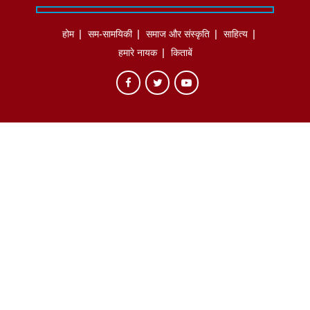
होम
सम-सामयिकी
समाज और संस्कृति
साहित्‍य
हमारे नायक
किताबें