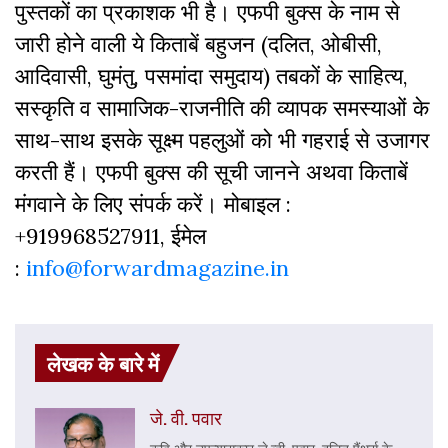
पुस्‍तकों का प्रकाशक भी है। एफपी बुक्‍स के नाम से
जारी होने वाली ये किताबें बहुजन (दलित, ओबीसी,
आदिवासी, घुमंतु, पसमांदा समुदाय) तबकों के साहित्‍य,
सस्‍क‍ृति व सामाजिक-राजनीति की व्‍यापक समस्‍याओं के
साथ-साथ इसके सूक्ष्म पहलुओं को भी गहराई से उजागर
करती हैं। एफपी बुक्‍स की सूची जानने अथवा किताबें
मंगवाने के लिए संपर्क करें। मोबाइल :
+919968527911, ईमेल
:
info@forwardmagazine.in
लेखक के बारे में
जे. वी. पवार