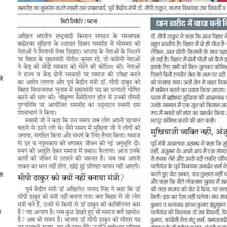
ले
ता
ै।