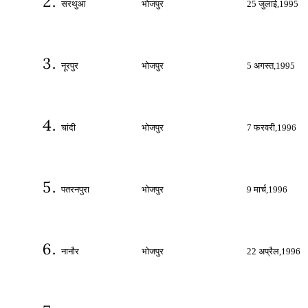
सरथुआ
भोजपुर
25
जुलाई
,1995
नूरपुर
भोजपुर
5
अगस्‍त
,1995
चांदी
भोजपुर
7
फरवरी
,1996
पतरनपुरा
भोजपुर
9
मार्च
,1996
नानौर
भोजपुर
22
अप्रैल
,1996