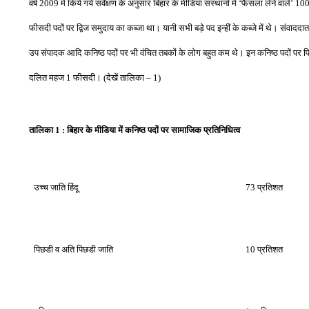
वर्ष
2009
में किये गये सर्वेक्षण के अनुसार बिहार के मीडिया संस्थानों में
‘
फैसला लेने वाले
’
10
फीसदी पदों पर द्विज समुदाय का कब्जा था। यानी सभी बड़े पद इन्हीं के कब्जे में थे। संवाददात
उप संपादक आदि कनिष्‍ठ पदों पर भी वंचित तबकों के लोग बहुत कम थे। इन कनिष्ठ पदों पर प
दलित महज
1
फीसदी।
(
देखें तालिका
– 1)
तालिका
1 :
बिहार
के
मीडिया में कनिष्‍ठ पदों पर सामाजिक प्रतिनिधित्‍व
उच्‍च जाति हिंदू
73
प्रतिशत
पिछडी व अति पिछडी जाति
10
प्रतिशत