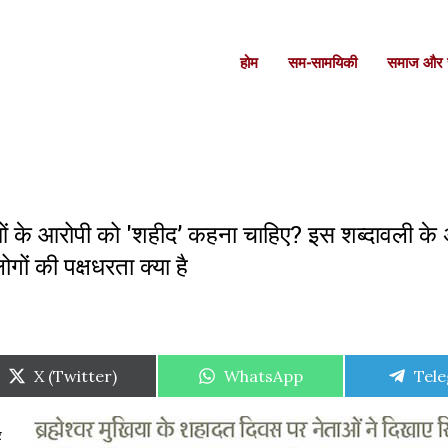
होम
सम-सामयिकी
समाज और स
याओं के आरोपी को 'शहीद’ कहना चाहिए? इस शब्दावली के 
ों की पक्षधरता क्या है
Share
Share
Shar
X (Twitter)
WhatsApp
Tel
on
on
on
र