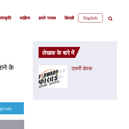
English
ंस्कृति
साहित्‍य
हमारे नायक
किताबें
लेखक के बारे में
ाने के
एफपी डेस्‍क
e
egram