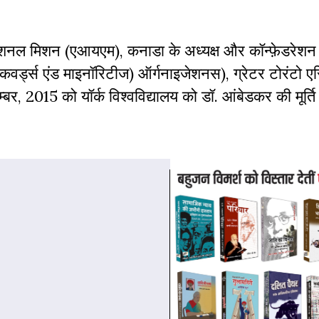
ेशनल मिशन (एआयएम), कनाडा के अध्यक्ष और कॉन्फ़ेडरेश
बेकवर्ड्स एंड माइनॉरिटीज) ऑर्गनाइजेशनस), ग्रेटर टोरंटो एर
, 2015 को यॉर्क विश्वविद्यालय को डॉ. आंबेडकर की मूर्त