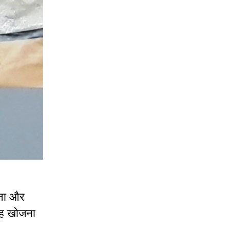
ुबना और
राह खोजना