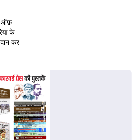
न ऑफ़
िया के
ि दान कर