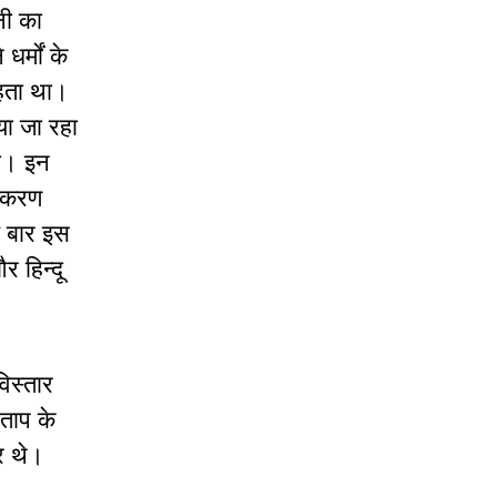
नी का
र्मों के
रहता था।
या जा रहा
की। इन
तीकरण
ई बार इस
 हिन्दू
विस्तार
रताप के
र थे।