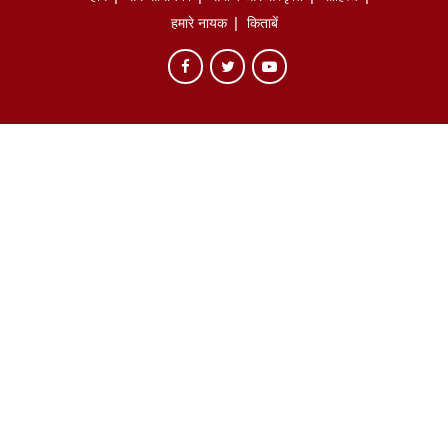
हमारे नायक
किताबें