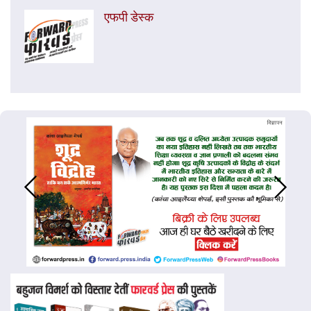
एफपी डेस्‍क