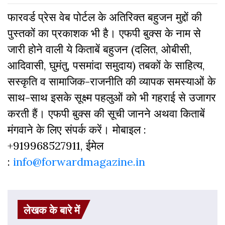
फारवर्ड प्रेस वेब पोर्टल के अतिरिक्‍त बहुजन मुद्दों की
पुस्‍तकों का प्रकाशक भी है। एफपी बुक्‍स के नाम से
जारी होने वाली ये किताबें बहुजन (दलित, ओबीसी,
आदिवासी, घुमंतु, पसमांदा समुदाय) तबकों के साहित्‍य,
सस्‍क‍ृति व सामाजिक-राजनीति की व्‍यापक समस्‍याओं के
साथ-साथ इसके सूक्ष्म पहलुओं को भी गहराई से उजागर
करती हैं। एफपी बुक्‍स की सूची जानने अथवा किताबें
मंगवाने के लिए संपर्क करें। मोबाइल :
+919968527911, ईमेल
:
info@forwardmagazine.in
लेखक के बारे में