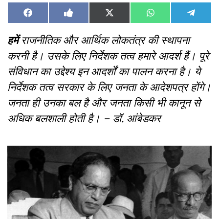
Share
Share
Share
Share
Share
Facebook
Like
X
WhatsApp
Teleg
on
on
on
on
on
on
(Twitter)
Facebook
हमें
राजनीतिक और आर्थिक लोकतंत्र की स्थापना
करनी है। उसके लिए निर्देशक तत्व हमारे आदर्श हैं। पूरे
संविधान का उद्देश्य इन आदर्शों का पालन करना है। ये
निर्देशक तत्व सरकार के लिए जनता के आदेशपत्र होंगे।
जनता ही उनका बल है और जनता किसी भी कानून से
अधिक बलशाली होती है। – डॉ. आंबेडकर