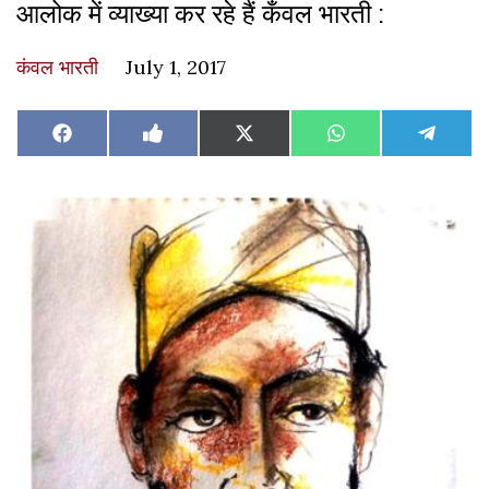
आलोक में व्याख्या कर रहे हैं कँवल भारती :
कंवल भारती
July 1, 2017
Share
Share
Share
Share
Share
Facebook
Like
X
WhatsApp
Teleg
on
on
on
on
on
on
(Twitter)
Facebook