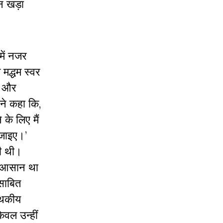
न खड़ा
में नजर
मद्धम स्वर
मन और
ने कहा कि,
के लिए मैं
 जाइए।’
की थी।
ना आसान था
साबित
मिथकीय
ेवल उन्हीं