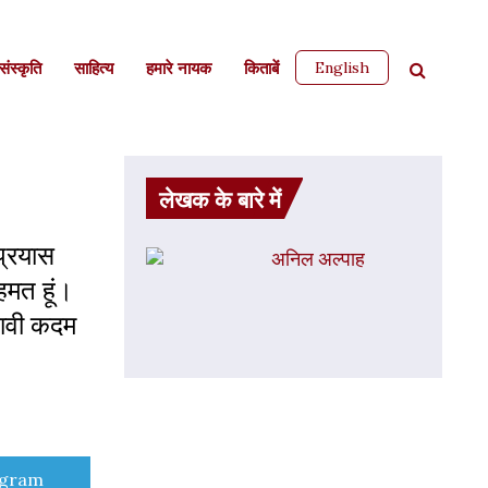
English
ंस्कृति
साहित्‍य
हमारे नायक
किताबें
लेखक के बारे में
 प्रयास
अनिल अल्पाह
सहमत हूं।
भावी कदम
e
egram