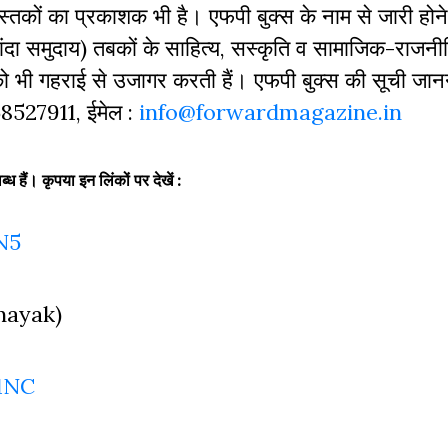
 पुस्‍तकों का प्रकाशक भी है। एफपी बुक्‍स के नाम से जारी होने
दा समुदाय) तबकों के साहित्‍य, सस्‍क‍ृति व सामाजिक-राजनी
 को भी गहराई से उजागर करती हैं। एफपी बुक्‍स की सूची जा
968527911, ईमेल :
info@forwardmagazine.in
्ध हैं। कृपया इन लिंकों पर देखें :
N5
nnayak)
1NC