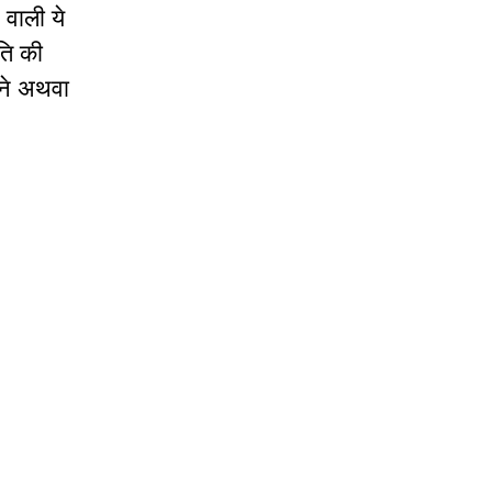
 वाली ये
ति की
नने अथवा