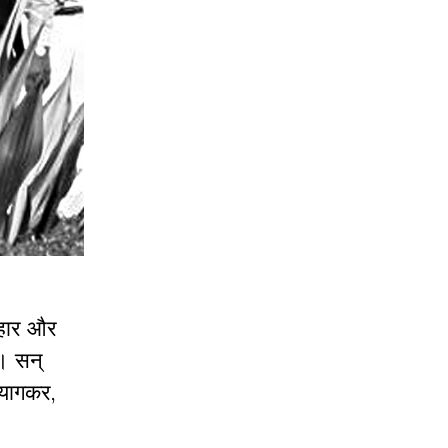
िहार और
ं। सन्
त्यागकर,