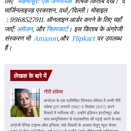
लिए
‘महिषासुर: एक जननायक’
शीर्षक किताब देखें।
‘
द
मार्जिनलाइज्ड प्रकाशन
,
वर्धा/दिल्‍ली। मोबाइल
:
9968527911.
ऑनलाइन आर्डर करने के लिए यहाँ
जाएँ:
अमेजन
,
और
फ्लिपकार्ट
।
इस किताब के अंग्रेजी
संस्करण भी
Amazon
,
और
Flipkart
पर उपलब्ध
हैं
।
लेखक के बारे में
गौरी लंकेश
कर्नाटक के एक प्रतिष्ठित लिंगायत परिवार में जन्मीं गौरी
लंकेश (29 जनवरी 1962-5 सितंबर 2017) अपने
विचारों में नास्तिक थीं। उन्होंने इंडियन इंस्टीच्यूट ऑफ
मास कम्यूनिकेशन से पत्रकारिता की पढ़ाई करने के बाद
अंग्रेजी दैनिक टाइम्स ऑफ इन्डिया, संडे वीकली के अलावा तेलुगू न्यूज चैनल