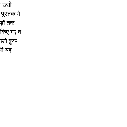
और उसी
पुस्तक में
जड़ों तक
ा किए गए व
िछले कुछ
 भी यह