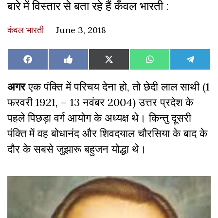
बारे में विस्तार से बता रहे हैं कँवल भारती :
कंवल भारती
June 3, 2018
Share
Share
Share
Share
Share
Facebook
Like
X
WhatsApp
Teleg
on
on
on
on
on
on
(Twitter)
Facebook
अगर
एक पंक्ति में परिचय देना हो, तो छेदी लाल साथी (1
फरवरी 1921, – 13 नवंबर 2004) उत्तर प्रदेश के
पहले पिछड़ा वर्ग आयोग के अध्यक्ष थे। किन्तु दूसरी
पंक्ति में वह बोधानंद और शिवदयाल चौरसिया के बाद के
दौर के सबसे जुझारू बहुजन योद्धा थे।