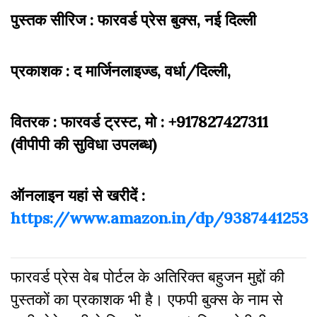
पुस्तक सीरिज : फारवर्ड प्रेस बुक्स, नई दिल्ली
प्रकाशक : द मार्जिनलाइज्ड, वर्धा/दिल्ली,
वितरक : फारवर्ड ट्रस्ट, मो : +917827427311
(वीपीपी की सुविधा उपलब्ध)
ऑनलाइन यहां से खरीदें :
https://www.amazon.in/dp/9387441253
फारवर्ड प्रेस वेब पोर्टल के अतिरिक्‍त बहुजन मुद्दों की
पुस्‍तकों का प्रकाशक भी है। एफपी बुक्‍स के नाम से