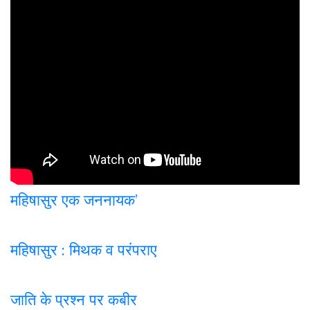
महिषासुर एक जननायक’
महिषासुर : मिथक व परंपराए
जाति के प्रश्न पर कबी
र