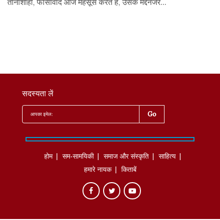
तानाशाही, फासीवाद आज महसूस करते हैं, उसके मद्देनजर...
सदस्यता लें
होम
सम-सामयिकी
समाज और संस्कृति
साहित्‍य
हमारे नायक
किताबें