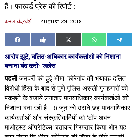
हैं। फारवर्ड प्रेस की रिपोर्ट :
कमल चंद्रवंशी
August 29, 2018
Share
Share
Share
Share
Share
Facebook
Like
X
WhatsApp
Teleg
on
on
on
on
on
on
(Twitter)
Facebook
आरोप झूठे
,
दलित-अधिकार कार्यकर्ताओं को निशाना
बनाना बंद करो- जलेस
पहली
जनवरी को हुई भीमा-कोरेगांव की भयावह दलित-
विरोधी हिंसा के बाद से पुणे पुलिस असली गुनहगारों को
पकड़ने के बजाये लगातार मानवाधिकार कार्यकर्ताओं को
निशाना बना रही है।
6
जून को उसने छह मानवाधिकार
कार्यकर्ताओं और संस्कृतिकर्मियों को
‘
टॉप अर्बन
माओइस्ट ऑपरेटिव्स
’
बताकर गिरफ़्तार किया और यह
दावा किया कि भीमा-कोरेगांव की हिंसा के पीछे उनकी