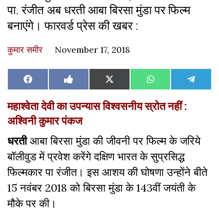
पा. रंजीत अब धरती आबा बिरसा मुंडा पर फिल्म
बनाएंगे। फारवर्ड प्रेस की खबर :
कुमार समीर
November 17, 2018
Share
Share
Share
Share
Share
Facebook
Like
X
WhatsApp
Teleg
on
on
on
on
on
on
(Twitter)
Facebook
महाश्वेता देवी का उपन्यास विश्वसनीय स्रोत नहीं :
अश्विनी कुमार पंकज
धरती
आबा बिरसा मुंडा की जीवनी पर फिल्म के जरिये
बॉलीवुड में प्रवेश करेंगे दक्षिण भारत के सुप्रसिद्ध
फिल्मकार पा रंजीत। इस आशय की घोषणा उन्होंने बीते
15 नवंबर 2018 को बिरसा मुंडा के 143वीं जयंती के
मौके पर की।