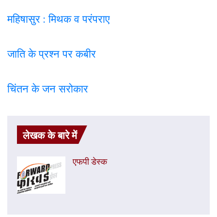
महिषासुर : मिथक व परंपराए
जाति के प्रश्न पर कबी
र
चिंतन के जन सरोकार
लेखक के बारे में
एफपी डेस्‍क