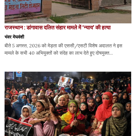
राजस्थान : डांगावास दलित संहार मामले में ‘न्याय’ की हत्या
भंवर मेघवंशी
बीते 5 अगस्त, 2026 को मेड़ता की एससी/एसटी विशेष अदालत ने इस
मामले के सभी 40 अभियुक्तों को संदेह का लाभ देते हुए दोषमुक्त...