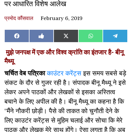
पर आधारित विशेष आलेख
प्रमोद कौंसवाल
February 6, 2019
Share
Share
Share
Share
Share
Facebook
Like
X
WhatsApp
Teleg
on
on
on
on
on
on
(Twitter)
Facebook
मुझे जनपक्ष में एक और विश्व क्रांति का इंतजार है- बीनू
मैथ्यू
चर्चित वेब पत्रिका
काउंटर करेंट्स
इस समय सबसे बड़े
संकट के दौर से गुजर रही है। संपादक बीनू मैथ्यू ने इसे
लेकर अपने पाठकों और लेखकों से इसका अस्तित्व
बचाने के लिए अपील की है। बीनू मैथ्यू का कहना है कि
“मैंने नौकरी छोड़ी। पैसे की ताकत को चुनौती देने के
लिए काउटंर करेंट्स से मुहिम चलाई और सोचा कि मेरे
पाठक और लेखक मेरे साथ होंगे। ऐसा लगता है कि अब