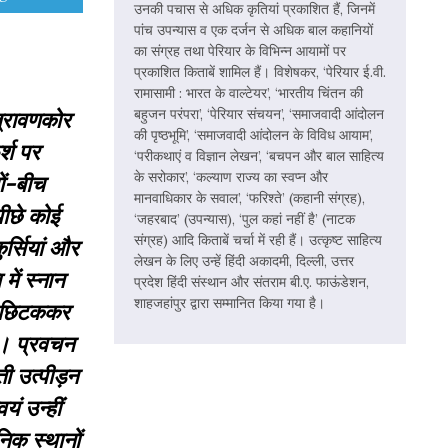
उनकी पचास से अधिक कृतियां प्रकाशित हैं, जिनमें
पांच उपन्यास व एक दर्जन से अधिक बाल कहानियों
का संग्रह तथा पेरियार के विभिन्न आयामों पर
प्रकाशित किताबें शामिल हैं। विशेषकर, ‘पेरियार ई.वी.
रामासामी : भारत के वाल्टेयर’, ‘भारतीय चिंतन की
बहुजन परंपरा’, ‘पेरियार संचयन’, ‘समाजवादी आंदोलन
त्रावणकोर
की पृष्ठभूमि’, ‘समाजवादी आंदोलन के विविध आयाम’,
र्श पर
‘परीकथाएं व विज्ञान लेखन’, ‘बचपन और बाल साहित्य
के सरोकार’, ‘कल्याण राज्य का स्वप्न और
ों-बीच
मानवाधिकार के सवाल’, ‘फरिश्ते’ (कहानी संग्रह),
ीछे कोई
‘जहरबाद’ (उपन्यास), ‘पुल कहां नहीं है’ (नाटक
संग्रह) आदि किताबें चर्चा में रही हैं। उत्कृष्ट साहित्य
र्सियां और
लेखन के लिए उन्हें हिंदी अकादमी, दिल्ली, उत्तर
में स्नान
प्रदेश हिंदी संस्थान और संतराम बी.ए. फाऊंडेशन,
शाहजहांपुर द्वारा सम्मानित किया गया है।
से छिटककर
है। प्रवचन
ती उत्पीड़न
ं उन्हीं
िक स्थानों