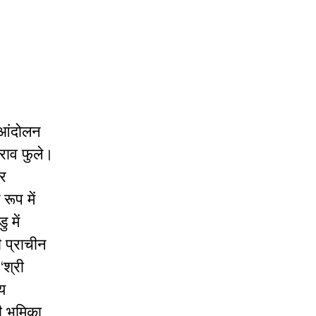
ी आंदोलन
िराव फुले।
और
रूप में
 में
ी प्राचीन
‘श्री
ीय
 भूमिका