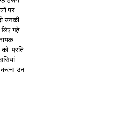
ुछ हंसने
लों पर
यही उनकी
लिए गढे़
 नायक
ं को, प्रति
ासियां
वाल करना उन