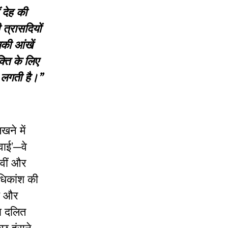
 देह की
त्रासदियों
की आंखें
्ति के लिए
े लगती है।”
खने में
वाई’─वे
सवीं और
धिकांश की
ुछ और
ा दलित