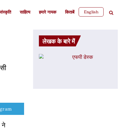
English
ंस्कृति
साहित्‍य
हमारे नायक
किताबें
लेखक के बारे में
एफपी डेस्‍क
ासी
e
egram
 ने