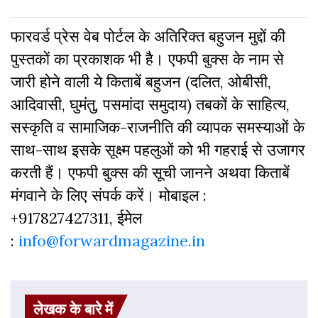
फारवर्ड प्रेस वेब पोर्टल के अतिरिक्‍त बहुजन मुद्दों की
पुस्‍तकों का प्रकाशक भी है। एफपी बुक्‍स के नाम से
जारी होने वाली ये किताबें बहुजन (दलित, ओबीसी,
आदिवासी, घुमंतु, पसमांदा समुदाय) तबकों के साहित्‍य,
सस्‍क‍ृति व सामाजिक-राजनीति की व्‍यापक समस्‍याओं के
साथ-साथ इसके सूक्ष्म पहलुओं को भी गहराई से उजागर
करती हैं। एफपी बुक्‍स की सूची जानने अथवा किताबें
मंगवाने के लिए संपर्क करें। मोबाइल :
+917827427311, ईमेल
:
info@forwardmagazine.in
लेखक के बारे में