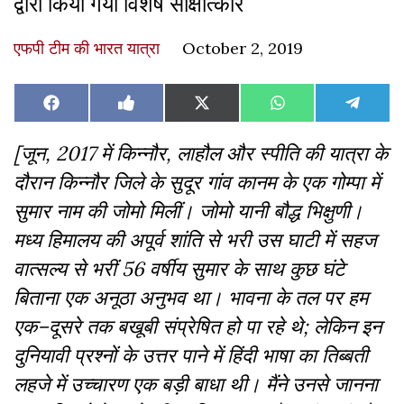
द्वारा किया गया विशेष साक्षात्कार
एफपी टीम की भारत यात्रा
October 2, 2019
Share
Share
Share
Share
Share
Facebook
Like
X
WhatsApp
Teleg
on
on
on
on
on
on
(Twitter)
Facebook
[जून, 2017 में किन्नौर, लाहौल और स्पीति की यात्रा के
दौरान किन्नौर जिले के सुदूर गांव कानम के एक गोम्पा में
सुमार नाम की जोमो मिलीं। जोमो यानी बौद्ध भिक्षुणी।
मध्य हिमालय की अपूर्व शांति से भरी उस घाटी में सहज
वात्सल्य से भरीं 56 वर्षीय सुमार के साथ कुछ घंटे
बिताना एक अनूठा अनुभव था। भावना के तल पर हम
एक–दूसरे तक बखूबी संप्रेषित हो पा रहे थे; लेकिन इन
दुनियावी प्रश्नों के उत्तर पाने में हिंदी भाषा का तिब्बती
लहजे में उच्चारण एक बड़ी बाधा थी। मैंने उनसे जानना