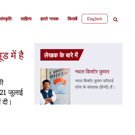
English
ंस्कृति
साहित्‍य
हमारे नायक
किताबें
 में है
लेखक के बारे में
नवल किशोर कुमार
की
नवल किशोर कुमार फॉरवर्ड
प्रेस के संपादक (हिन्दी) हैं।
 21 जुलाई
ं दी।