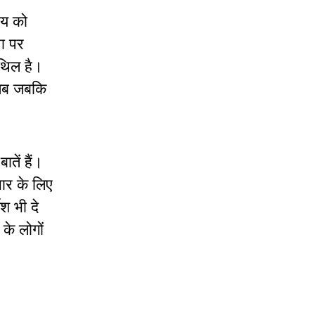
आय को
ा पर
िथिल है।
 तब जबकि
तें हैं।
ार के लिए
श भी दे
के लोगों