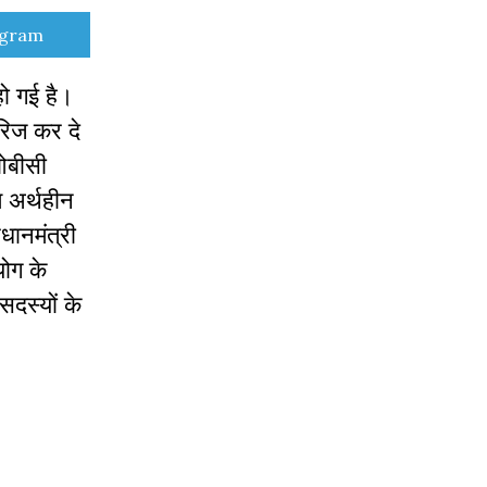
e
egram
हो गई है।
रिज कर दे
 ओबीसी
ण अर्थहीन
धानमंत्री
योग के
सदस्यों के