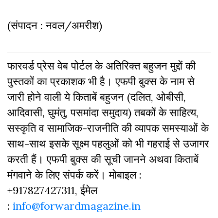
(संपादन : नवल/अमरीश)
फारवर्ड प्रेस वेब पोर्टल के अतिरिक्‍त बहुजन मुद्दों की
पुस्‍तकों का प्रकाशक भी है। एफपी बुक्‍स के नाम से
जारी होने वाली ये किताबें बहुजन (दलित, ओबीसी,
आदिवासी, घुमंतु, पसमांदा समुदाय) तबकों के साहित्‍य,
सस्‍क‍ृति व सामाजिक-राजनीति की व्‍यापक समस्‍याओं के
साथ-साथ इसके सूक्ष्म पहलुओं को भी गहराई से उजागर
करती हैं। एफपी बुक्‍स की सूची जानने अथवा किताबें
मंगवाने के लिए संपर्क करें। मोबाइल :
+917827427311, ईमेल
:
info@forwardmagazine.in