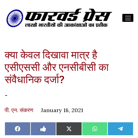
क्या केवल दिखावा मात्र है
एसीएससी और एनसीबीसी का
संवैधानिक दर्जा?
-
पी. एन. संकरण
January 18, 2021
Share
Share
Share
Share
Share
Facebook
Like
X
WhatsApp
Teleg
on
on
on
on
on
on
(Twitter)