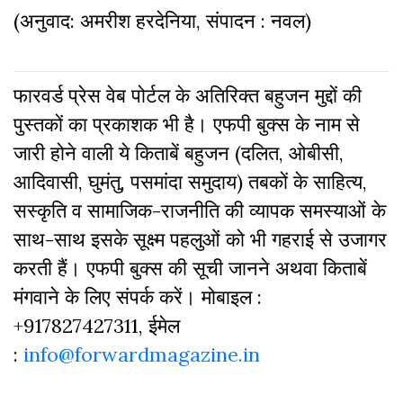
(अनुवाद: अमरीश हरदेनिया, संपादन : नवल)
फारवर्ड प्रेस वेब पोर्टल के अतिरिक्‍त बहुजन मुद्दों की
पुस्‍तकों का प्रकाशक भी है। एफपी बुक्‍स के नाम से
जारी होने वाली ये किताबें बहुजन (दलित, ओबीसी,
आदिवासी, घुमंतु, पसमांदा समुदाय) तबकों के साहित्‍य,
सस्‍क‍ृति व सामाजिक-राजनीति की व्‍यापक समस्‍याओं के
साथ-साथ इसके सूक्ष्म पहलुओं को भी गहराई से उजागर
करती हैं। एफपी बुक्‍स की सूची जानने अथवा किताबें
मंगवाने के लिए संपर्क करें। मोबाइल :
+917827427311, ईमेल
:
info@forwardmagazine.in