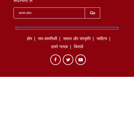
सदस्यता लें
होम
सम-सामयिकी
समाज और संस्कृति
साहित्‍य
हमारे नायक
किताबें