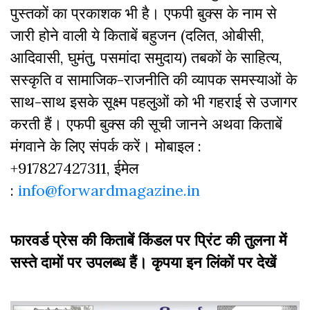
पुस्‍तकों का प्रकाशक भी है। एफपी बुक्‍स के नाम से
जारी होने वाली ये किताबें बहुजन (दलित, ओबीसी,
आदिवासी, घुमंतु, पसमांदा समुदाय) तबकों के साहित्‍य,
सस्‍क‍ृति व सामाजिक-राजनीति की व्‍यापक समस्‍याओं के
साथ-साथ इसके सूक्ष्म पहलुओं को भी गहराई से उजागर
करती हैं। एफपी बुक्‍स की सूची जानने अथवा किताबें
मंगवाने के लिए संपर्क करें। मोबाइल :
+917827427311, ईमेल
:
info@forwardmagazine.in
फारवर्ड प्रेस की किताबें किंडल पर प्रिंट की तुलना में
सस्ते दामों पर उपलब्ध हैं। कृपया इन लिंकों पर देखें