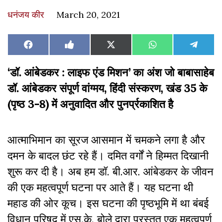
धनंजय कीर
March 20, 2021
Share
Share
Share
Share
Share
Facebook
Like
X
WhatsApp
Teleg
on
on
on
on
on
on
(Twitter)
Facebook
‘डॉ. आंबेडकर : लाइफ एंड मिशन’ का अंश जो बाबासाहेब
डॉ. आंबेडकर संपूर्ण वांग्मय, हिंदी संस्करण, खंड 35 के
(पृष्ठ 3-8) में अनुवादित और पुनर्प्रकाशित है
आत्माभिमान का सूरज आसमान में चमकने लगा है और
दमन के बादल छंट रहे हैं। दमित वर्गों ने हिम्मत दिखानी
शुरू कर दी है। अब हम डॉ. बी.आर. आंबेडकर के जीवन
की एक महत्वपूर्ण घटना पर आते हैं। यह घटना थी
महाड की ओर कूच। इस घटना की पृष्ठभूमि में था बंबई
विधान परिषद् में एस.के. बोले द्वारा प्रस्तुत एक महत्वपूर्ण