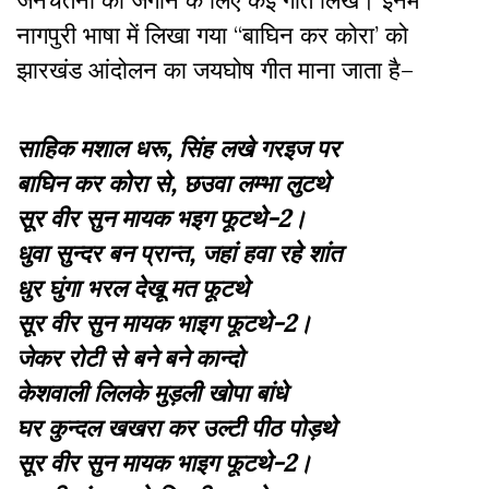
जनचेतना को जगाने के लिए कई गीत लिखे। इनमें
नागपुरी भाषा में लिखा गया
“
बाघिन कर कोरा
’
को
झारखंड आंदोलन का जयघोष गीत
माना जाता है–
साहिक मशाल धरू, सिंह लखे गरइज पर
बाघिन कर कोरा से, छउवा लम्भा लुटथे
सूर वीर सुन मायक भइग फूटथे-2।
धुवा
सुन्दर बन प्रान्त, जहां हवा रहे शांत
धुर घुंगा भरल देखू मत फूटथे
सूर वीर सुन मायक भाइग फूटथे-2।
जेकर रोटी से बने बने कान्दो
केशवाली लिलके मुड़ली खोपा बांधे
घर कुन्दल खखरा कर उल्टी पीठ पोड़थे
सूर वीर सुन मायक भाइग फूटथे-2।