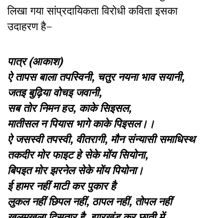
लिखा गया सांप्रदायिकता विरोधी कविता इसका
उदाहरण है–
पात्र (आकाश)
ऐ तापस बाला तपस्विनी, चतुर नयना भाव सयानी,
जतइ बुढ़िया वोचइ जवानी,
सब तोर निमन हउ, काके सिइसल,
मातीसल न पियास भागे काके पिइसल।।
ऐ जसस्वी तपस्वी, वीतरागी, मौन संन्यासी समाधिस्थ
तकदीर मोर फाइट हे सेके मोंय सियोना,
बिपइत मोर झरनेल सेके मोंय पियोना।
ई हामर नहीं माटी कर पुकार है
लुकल नहीं छिपल नहीं, ठापल नहीं, तोपल नहीं
खुलमखुला दिसतार है, झारखंड कर छाती में