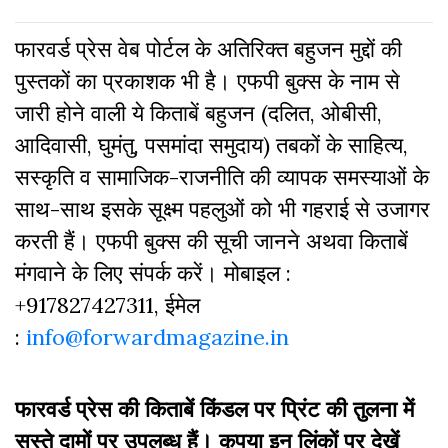
फारवर्ड प्रेस वेब पोर्टल के अतिरिक्‍त बहुजन मुद्दों की
पुस्‍तकों का प्रकाशक भी है। एफपी बुक्‍स के नाम से
जारी होने वाली ये किताबें बहुजन (दलित, ओबीसी,
आदिवासी, घुमंतु, पसमांदा समुदाय) तबकों के साहित्‍य,
सस्‍क‍ृति व सामाजिक-राजनीति की व्‍यापक समस्‍याओं के
साथ-साथ इसके सूक्ष्म पहलुओं को भी गहराई से उजागर
करती हैं। एफपी बुक्‍स की सूची जानने अथवा किताबें
मंगवाने के लिए संपर्क करें। मोबाइल :
+917827427311, ईमेल
:
info@forwardmagazine.in
फारवर्ड प्रेस की किताबें किंडल पर प्रिंट की तुलना में
सस्ते दामों पर उपलब्ध हैं। कृपया इन लिंकों पर देखें