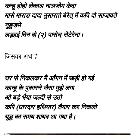
कन्हू होहो लेकाञ नाञजोम केदा
मासे माराङ दादा नुसाराते बेरेत् में कपि दो साजावते
नुङुङमे
लड़हई दिन दो (२) पासेच् सेटेरेना।
जिसका अर्थ है–
घर से निकलकर मैं आँगन में खड़ी हो गई
कान्हू के पुकारने जैसा मुझे लगा
ओ बड़े भैया जल्दी से उठो
कपि (धारदार हथियार) तैयार कर निकलो
युद्ध का समय शायद आ गया है।