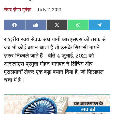
सैयद ज़ैग़म मुर्तज़ा
July 7, 2021
Share
Share
Share
Share
Share
Facebook
Like
X
WhatsApp
Teleg
on
on
on
on
on
on
(Twitter)
Facebook
राष्ट्रीय स्वयं सेवक संघ यानी आरएसएस की तरफ से
जब भी कोई बयान आता है तो उसके सियासी मायने
ज़रुर निकाले जाते हैं। बीते 4 जुलाई, 2021 को
आरएसएस प्रमुख मोहन भागवत ने लिंचिंग और
मुसलमानों लेकर एक बड़ा बयान दिया है, जो फिलहाल
चर्चा में है।