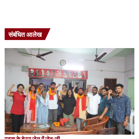
संबंधित आलेख
पटना के बेऊर जेल में जेन-जी