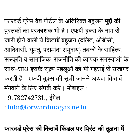
फारवर्ड प्रेस वेब पोर्टल के अतिरिक्‍त बहुजन मुद्दों की
पुस्‍तकों का प्रकाशक भी है। एफपी बुक्‍स के नाम से
जारी होने वाली ये किताबें बहुजन (दलित, ओबीसी,
आदिवासी, घुमंतु, पसमांदा समुदाय) तबकों के साहित्‍य,
सस्‍क‍ृति व सामाजिक-राजनीति की व्‍यापक समस्‍याओं के
साथ-साथ इसके सूक्ष्म पहलुओं को भी गहराई से उजागर
करती हैं। एफपी बुक्‍स की सूची जानने अथवा किताबें
मंगवाने के लिए संपर्क करें। मोबाइल :
+917827427311, ईमेल
:
info@forwardmagazine.in
फारवर्ड प्रेस की किताबें किंडल पर प्रिंट की तुलना में