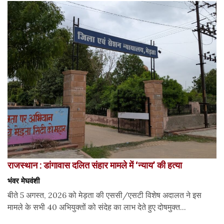
राजस्थान : डांगावास दलित संहार मामले में ‘न्याय’ की हत्या
भंवर मेघवंशी
बीते 5 अगस्त, 2026 को मेड़ता की एससी/एसटी विशेष अदालत ने इस
मामले के सभी 40 अभियुक्तों को संदेह का लाभ देते हुए दोषमुक्त...