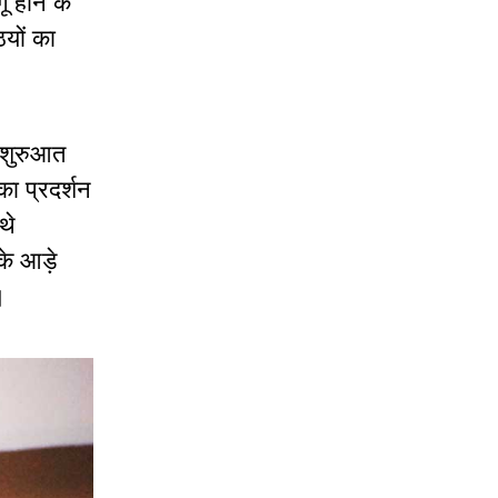
ू होने के
ियों का
 शुरुआत
ा प्रदर्शन
थे
 के आड़े
था।