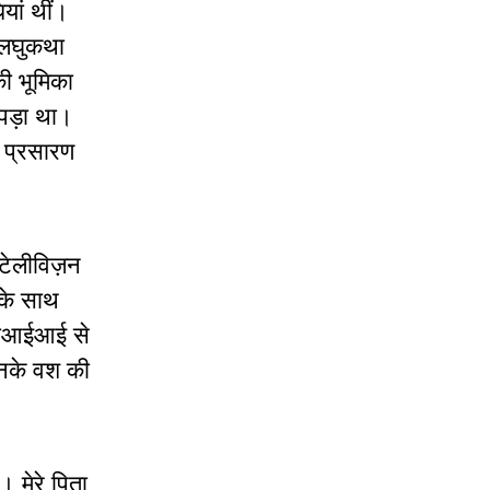
यां थीं।
 लघुकथा
की भूमिका
ा पड़ा था।
े प्रसारण
र टेलीविज़न
 के साथ
फटीआईआई से
उनके वश की
। मेरे पिता