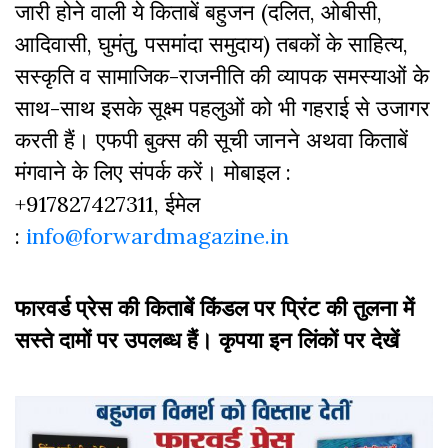
जारी होने वाली ये किताबें बहुजन (दलित, ओबीसी,
आदिवासी, घुमंतु, पसमांदा समुदाय) तबकों के साहित्‍य,
सस्‍क‍ृति व सामाजिक-राजनीति की व्‍यापक समस्‍याओं के
साथ-साथ इसके सूक्ष्म पहलुओं को भी गहराई से उजागर
करती हैं। एफपी बुक्‍स की सूची जानने अथवा किताबें
मंगवाने के लिए संपर्क करें। मोबाइल :
+917827427311, ईमेल
:
info@forwardmagazine.in
फारवर्ड प्रेस की किताबें किंडल पर प्रिंट की तुलना में
सस्ते दामों पर उपलब्ध हैं। कृपया इन लिंकों पर देखें