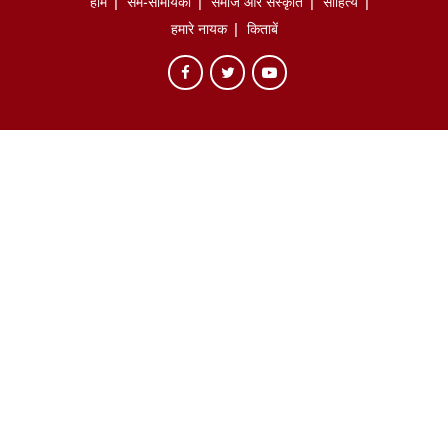
होम
सम-सामयिकी
समाज और संस्कृति
साहित्‍य
हमारे नायक
किताबें