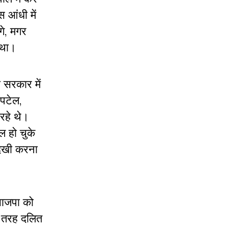
 आंधी में
े, मगर
 था।
 सरकार में
 पटेल,
रहे थे।
ल हो चुके
नदेखी करना
भाजपा को
स तरह दलित