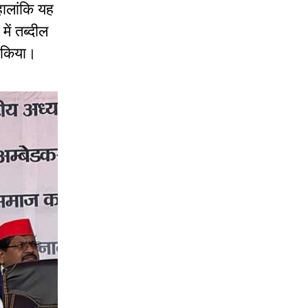
हालांकि यह
ें तब्दील
ं किया।