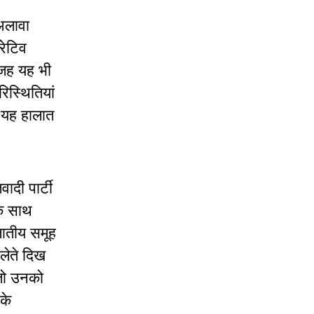
अलावा
रेटिव
वजह यह भी
िस्थितियां
 यह हालात
ादी पार्टी
के साथ
जातीय समूह
लेते दिख
 तो उनको
 के