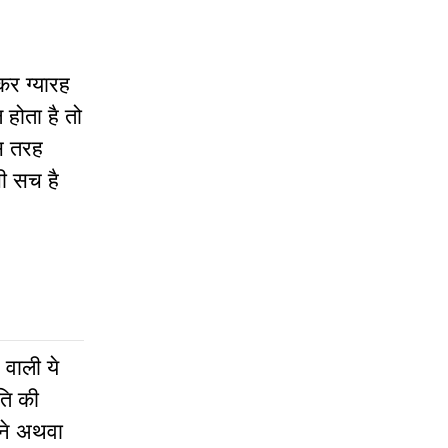
र ग्यारह
 होता है तो
स तरह
भी सच है
 वाली ये
ति की
नने अथवा