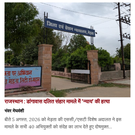
राजस्थान : डांगावास दलित संहार मामले में ‘न्याय’ की हत्या
भंवर मेघवंशी
बीते 5 अगस्त, 2026 को मेड़ता की एससी/एसटी विशेष अदालत ने इस
मामले के सभी 40 अभियुक्तों को संदेह का लाभ देते हुए दोषमुक्त...