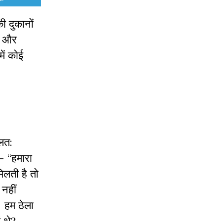
ी दुकानों
ने और
में कोई
ूलत:
– “हमारा
िलती है तो
नहीं
 हम ठेला