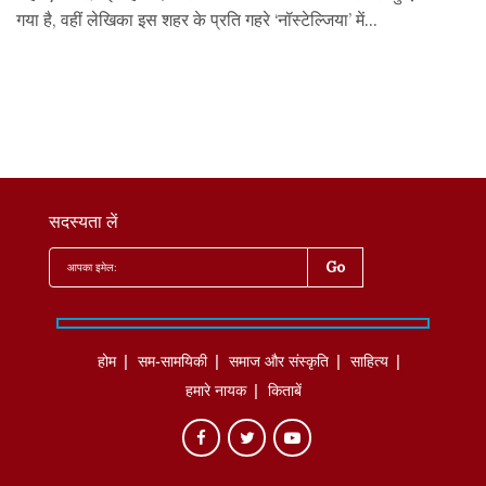
गया है, वहीं लेखिका इस शहर के प्रति गहरे ‘नॉस्टेल्जिया’ में...
सदस्यता लें
होम
सम-सामयिकी
समाज और संस्कृति
साहित्‍य
हमारे नायक
किताबें