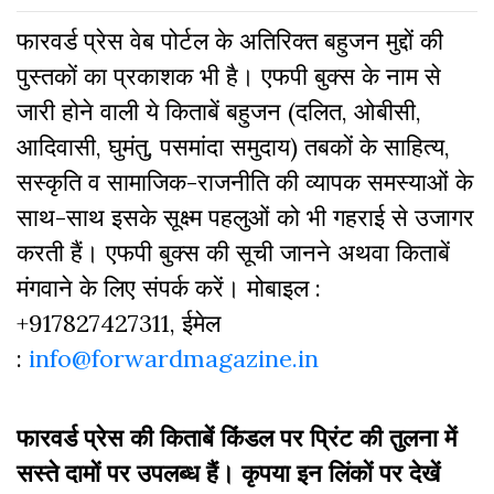
फारवर्ड प्रेस वेब पोर्टल के अतिरिक्‍त बहुजन मुद्दों की
पुस्‍तकों का प्रकाशक भी है। एफपी बुक्‍स के नाम से
जारी होने वाली ये किताबें बहुजन (दलित, ओबीसी,
आदिवासी, घुमंतु, पसमांदा समुदाय) तबकों के साहित्‍य,
सस्‍क‍ृति व सामाजिक-राजनीति की व्‍यापक समस्‍याओं के
साथ-साथ इसके सूक्ष्म पहलुओं को भी गहराई से उजागर
करती हैं। एफपी बुक्‍स की सूची जानने अथवा किताबें
मंगवाने के लिए संपर्क करें। मोबाइल :
+917827427311, ईमेल
:
info@forwardmagazine.in
फारवर्ड प्रेस की किताबें किंडल पर प्रिंट की तुलना में
सस्ते दामों पर उपलब्ध हैं। कृपया इन लिंकों पर देखें