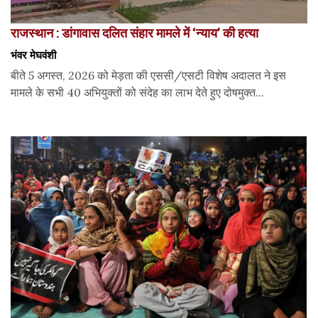
राजस्थान : डांगावास दलित संहार मामले में ‘न्याय’ की हत्या
भंवर मेघवंशी
बीते 5 अगस्त, 2026 को मेड़ता की एससी/एसटी विशेष अदालत ने इस
मामले के सभी 40 अभियुक्तों को संदेह का लाभ देते हुए दोषमुक्त...