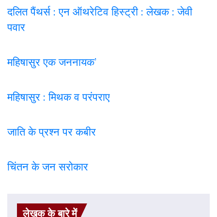
दलित पैंथर्स : एन ऑथरेटिव हिस्ट्री : लेखक : जेवी
पवार
महिषासुर एक जननायक’
महिषासुर : मिथक व परंपराए
जाति के प्रश्न पर कबी
र
चिंतन के जन सरोकार
लेखक के बारे में