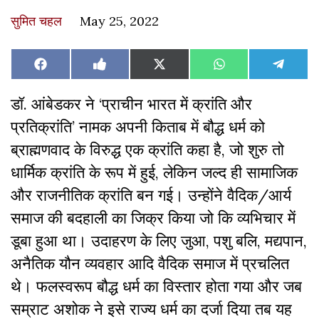
सुमित चहल
May 25, 2022
Share
Share
Share
Share
Share
Facebook
Like
X
WhatsApp
Teleg
on
on
on
on
on
on
(Twitter)
Facebook
डॉ. आंबेडकर ने ‘प्राचीन भारत में क्रांति और
प्रतिक्रांति’ नामक अपनी किताब में बौद्ध धर्म को
ब्राह्मणवाद के विरुद्ध एक क्रांति कहा है
,
जो शुरु तो
धार्मिक क्रांति के रूप में हुई, लेकिन जल्द ही सामाजिक
और राजनीतिक क्रांति बन गई। उन्होंने वैदिक/आर्य
समाज की बदहाली का जिक्र किया जो कि व्यभिचार में
डूबा हुआ था। उदाहरण के लिए जुआ
,
पशु बलि
,
मद्यपान
,
अनैतिक यौन व्यवहार आदि वैदिक समाज में प्रचलित
थे। फलस्वरूप बौद्ध धर्म का विस्तार होता गया और जब
सम्राट अशोक ने इसे राज्य धर्म का दर्जा दिया तब यह