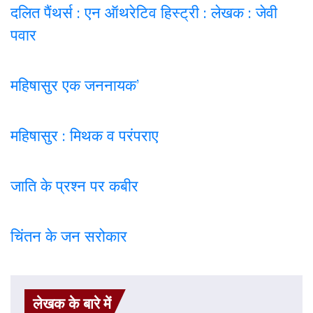
दलित पैंथर्स : एन ऑथरेटिव हिस्ट्री : लेखक : जेवी
पवार
महिषासुर एक जननायक’
महिषासुर : मिथक व परंपराए
जाति के प्रश्न पर कबी
र
चिंतन के जन सरोकार
लेखक के बारे में