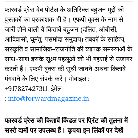
फारवर्ड प्रेस वेब पोर्टल के अतिरिक्‍त बहुजन मुद्दों की
पुस्‍तकों का प्रकाशक भी है। एफपी बुक्‍स के नाम से
जारी होने वाली ये किताबें बहुजन (दलित, ओबीसी,
आदिवासी, घुमंतु, पसमांदा समुदाय) तबकों के साहित्‍य,
सस्‍क‍ृति व सामाजिक-राजनीति की व्‍यापक समस्‍याओं के
साथ-साथ इसके सूक्ष्म पहलुओं को भी गहराई से उजागर
करती हैं। एफपी बुक्‍स की सूची जानने अथवा किताबें
मंगवाने के लिए संपर्क करें। मोबाइल :
+917827427311, ईमेल
:
info@forwardmagazine.in
फारवर्ड प्रेस की किताबें किंडल पर प्रिंट की तुलना में
सस्ते दामों पर उपलब्ध हैं। कृपया इन लिंकों पर देखें