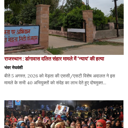
राजस्थान : डांगावास दलित संहार मामले में ‘न्याय’ की हत्या
भंवर मेघवंशी
बीते 5 अगस्त, 2026 को मेड़ता की एससी/एसटी विशेष अदालत ने इस
मामले के सभी 40 अभियुक्तों को संदेह का लाभ देते हुए दोषमुक्त...