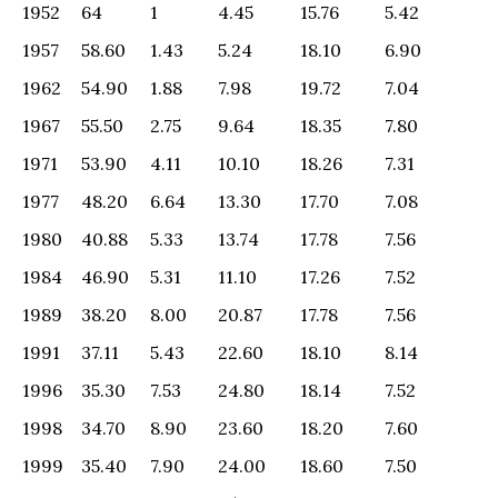
वर्ष
उच्च
मध्य
अन्य
अनुसूचित
अनुसूचित
1952
64
1
4.45
15.76
5.42
जातियां
जातियां
पिछड़ा वर्ग
जाति
जनजाति
1957
58.60
1.43
5.24
18.10
6.90
1962
54.90
1.88
7.98
19.72
7.04
1967
55.50
2.75
9.64
18.35
7.80
1971
53.90
4.11
10.10
18.26
7.31
1977
48.20
6.64
13.30
17.70
7.08
1980
40.88
5.33
13.74
17.78
7.56
1984
46.90
5.31
11.10
17.26
7.52
1989
38.20
8.00
20.87
17.78
7.56
1991
37.11
5.43
22.60
18.10
8.14
1996
35.30
7.53
24.80
18.14
7.52
1998
34.70
8.90
23.60
18.20
7.60
1999
35.40
7.90
24.00
18.60
7.50