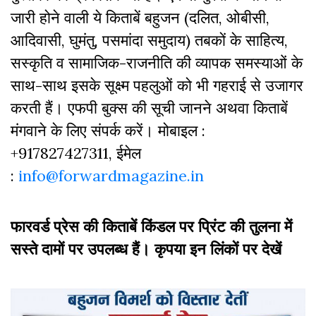
जारी होने वाली ये किताबें बहुजन (दलित, ओबीसी,
आदिवासी, घुमंतु, पसमांदा समुदाय) तबकों के साहित्‍य,
सस्‍क‍ृति व सामाजिक-राजनीति की व्‍यापक समस्‍याओं के
साथ-साथ इसके सूक्ष्म पहलुओं को भी गहराई से उजागर
करती हैं। एफपी बुक्‍स की सूची जानने अथवा किताबें
मंगवाने के लिए संपर्क करें। मोबाइल :
+917827427311, ईमेल
:
info@forwardmagazine.in
फारवर्ड प्रेस की किताबें किंडल पर प्रिंट की तुलना में
सस्ते दामों पर उपलब्ध हैं। कृपया इन लिंकों पर देखें