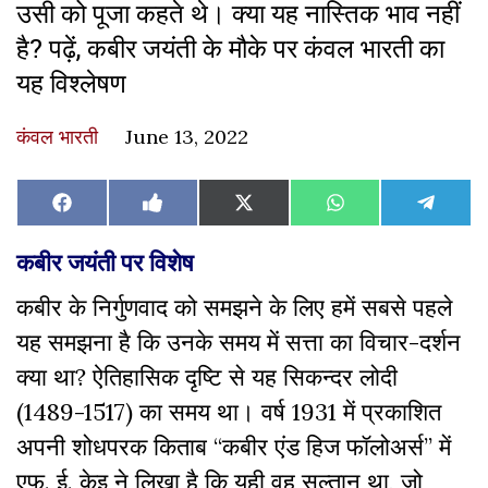
उसी को पूजा कहते थे। क्या यह नास्तिक भाव नहीं
है? पढ़ें, कबीर जयंती के मौके पर कंवल भारती का
यह विश्लेषण
कंवल भारती
June 13, 2022
Share
Share
Share
Share
Share
Facebook
Like
X
WhatsApp
Teleg
on
on
on
on
on
on
(Twitter)
Facebook
कबीर जयंती पर विशेष
कबीर के निर्गुणवाद को समझने के लिए हमें सबसे पहले
यह समझना है कि उनके समय में सत्ता का विचार-दर्शन
क्या था? ऐतिहासिक दृष्टि से यह सिकन्दर लोदी
(1489-1517) का समय था। वर्ष 1931 में प्रकाशित
अपनी शोधपरक किताब “कबीर एंड हिज फॉलोअर्स” में
एफ. ई. केइ ने लिखा है कि यही वह सुल्तान था, जो